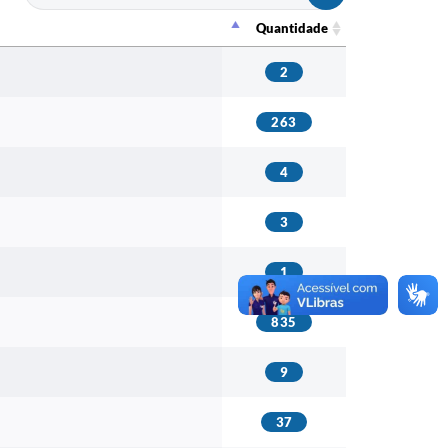
Quantidade
Quantidade
2
263
4
3
1
835
9
37