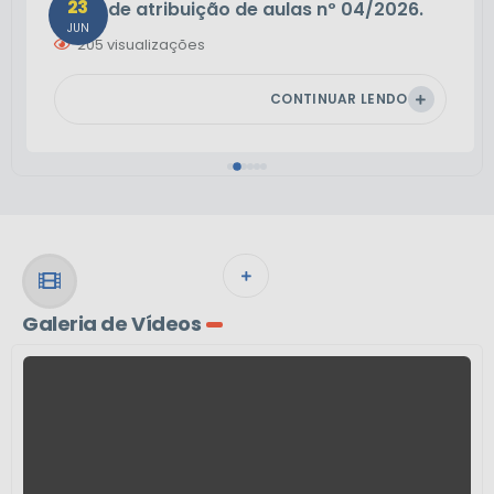
23
Edital de atribuição de aulas nº 04/2026.
JUN
205
visualizações
CONTINUAR LENDO
VER MAIS
Galeria de Vídeos