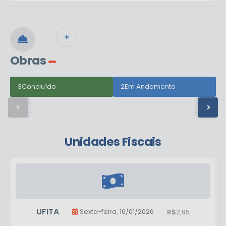
VER MAIS
Obras
AMPLIAÇÃO DE JAZIGOS E CALÇADAS NO
3
Concluído
2
Em Andamento
CEMITÉRIO MUNICIPAL
Unidades Fiscais
UFITA
Sexta-feira
16/01/2026
2,95