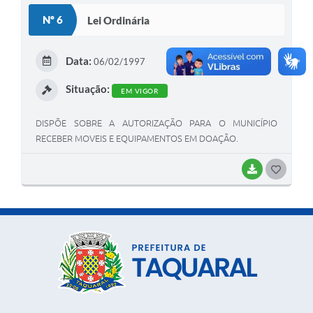
Nº 6
Lei Ordinária
Data:
06/02/1997
Situação:
EM VIGOR
DISPÕE SOBRE A AUTORIZAÇÃO PARA O MUNICÍPIO
RECEBER MOVEIS E EQUIPAMENTOS EM DOAÇÃO.
BAIXAR
G
O
S
T
E
I