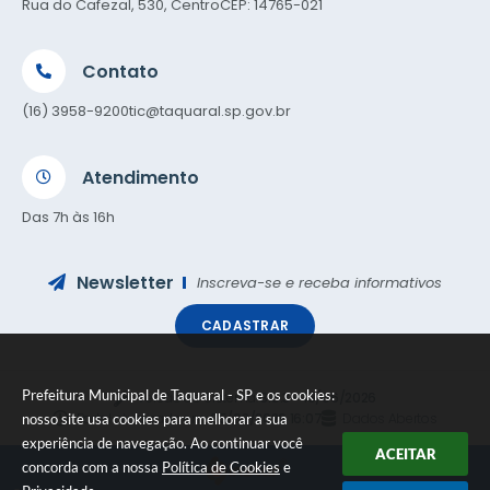
Rua do Cafezal, 530, Centro
CEP: 14765-021
Contato
(16) 3958-9200
tic@taquaral.sp.gov.br
Atendimento
Das 7h às 16h
Newsletter
Inscreva-se e receba informativos
CADASTRAR
Prefeitura Municipal de Taquaral - SP e os cookies:
Versão do Sistema:
3.5.3 - 19/06/2026
Portal atualizado em:
05/08/2026 16:07
Dados Abertos
nosso site usa cookies para melhorar a sua
experiência de navegação. Ao continuar você
ACEITAR
concorda com a nossa
Política de Cookies
e