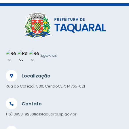
S
T
E
I
Siga-nos
Localização
Rua do Cafezal, 530, Centro
CEP: 14765-021
Contato
(16) 3958-9200
tic@taquaral.sp.gov.br