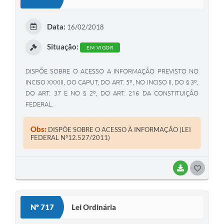
T
E
Data:
16/02/2018
I
Situação:
EM VIGOR
DISPÕE SOBRE O ACESSO A INFORMAÇÃO PREVISTO NO
INCISO XXXIII, DO CAPUT, DO ART. 5º, NO INCISO II, DO § 3º,
DO ART. 37 E NO § 2º, DO ART. 216 DA CONSTITUIÇÃO
FEDERAL.
Obs:
DISPÕE SOBRE O ACESSO À INFORMAÇÃO (LEI
FEDERAL Nº12.527/2011)
BAIXAR
G
O
S
Nº 717
Lei Ordinária
T