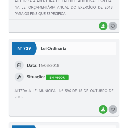
AUTORIZA A ABERTURA DE CRÉDITO ADICIONAL ESPECIAL
NA LEI ORÇAMENTÁRIA ANUAL DO EXERCÍCIO DE 2018,
PARA OS FINS QUE ESPECIFICA.
BAIXAR
G
O
S
Nº 739
Lei Ordinária
T
E
Data:
16/08/2018
I
Situação:
EM VIGOR
ALTERA A LEI MUNICIPAL Nº 596 DE 18 DE OUTUBRO DE
2013.
BAIXAR
G
O
S