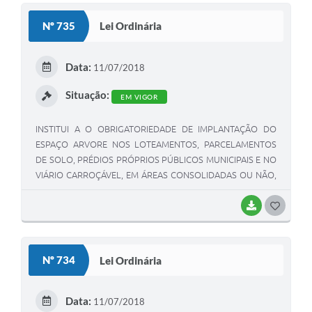
S
Nº 735
Lei Ordinária
T
E
Data:
11/07/2018
I
Situação:
EM VIGOR
INSTITUI A O OBRIGATORIEDADE DE IMPLANTAÇÃO DO
ESPAÇO ARVORE NOS LOTEAMENTOS, PARCELAMENTOS
DE SOLO, PRÉDIOS PRÓPRIOS PÚBLICOS MUNICIPAIS E NO
VIÁRIO CARROÇÁVEL, EM ÁREAS CONSOLIDADAS OU NÃO,
DO MUNICIPIO DE TAQUARAL E DÁ OUTRAS
PROVIDÊNCIAS.
BAIXAR
G
O
S
Nº 734
Lei Ordinária
T
E
Data:
11/07/2018