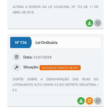
ALTERA A EMENTA DA LEI MUNICIPAL Nº 723 DE 11 DE
ABRIL DE 2018.
BAIXAR
G
O
S
Nº 736
Lei Ordinária
T
E
Data:
11/07/2018
I
Situação:
REVOGADA PARCIALMENTE
DISPÕE SOBRE A DENOMINAÇÃO DAS RUAS DO
LOTEAMENTO ALTO MINHO II E DO DISTRITO INDUSTRIAL I
E II.
BAIXAR
VÍNCULOS
G
O