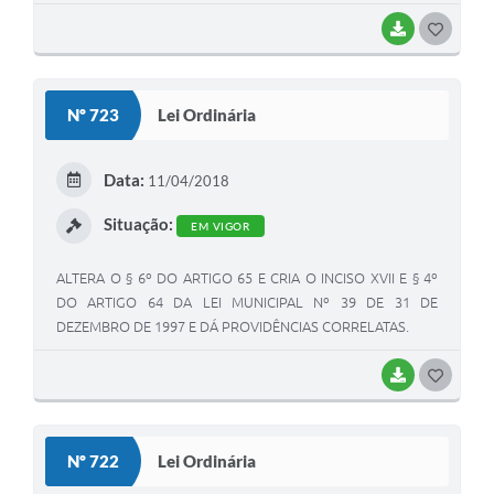
BAIXAR
G
O
S
Nº 723
Lei Ordinária
T
E
Data:
11/04/2018
I
Situação:
EM VIGOR
ALTERA O § 6º DO ARTIGO 65 E CRIA O INCISO XVII E § 4º
DO ARTIGO 64 DA LEI MUNICIPAL Nº 39 DE 31 DE
DEZEMBRO DE 1997 E DÁ PROVIDÊNCIAS CORRELATAS.
BAIXAR
G
O
S
Nº 722
Lei Ordinária
T