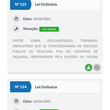
S
Nº 125
Lei Ordinária
T
E
Data:
18/06/2001
I
Situação:
EM VIGOR
DISPÕE SOBRE DOCUMENTAÇÃO, TORNANDO
OBRIGATÓRIO QUE AS CONCESSIONARIAS DE SERVIÇOS
PÚBLICO DE TELEFONIA FIXA NO MUNICÍPIO DE
TAQUARAL, RESPONSÁVEIS PELA EMISSÃO DA FATURA
TELEFÔNICA, DISCRIMINE NAS FATURAS DE COBRANÇA
TELEFÔNICA, INFORMAÇÕES DETALHADAS REFERENTES AO
BAIXAR
G
PULSO EFETUADOS PELOS CONSUMIDORES E ADOTA
O
OUTRAS PROVIDÊNCIAS.
S
Nº 124
Lei Ordinária
T
E
Data:
18/06/2001
I