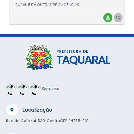
RURAL E DÁ OUTRAS PROVIDÊNCIAS.
BAIXAR
G
O
S
T
E
I
Siga-nos
Localização
Rua do Cafezal, 530, Centro
CEP: 14765-021