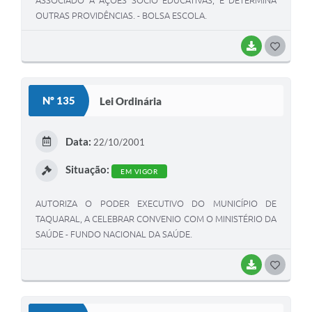
ASSOCIADO A AÇÕES SÓCIO EDUCATIVAS, E DETERMINA
OUTRAS PROVIDÊNCIAS. - BOLSA ESCOLA.
BAIXAR
G
O
S
Nº 135
Lei Ordinária
T
E
Data:
22/10/2001
I
Situação:
EM VIGOR
AUTORIZA O PODER EXECUTIVO DO MUNICÍPIO DE
TAQUARAL, A CELEBRAR CONVENIO COM O MINISTÉRIO DA
SAÚDE - FUNDO NACIONAL DA SAÚDE.
BAIXAR
G
O
S