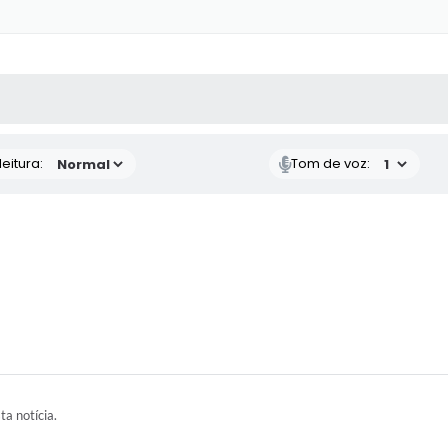
 MÍDIAS
RECEBA NOTÍCIAS
eitura:
Tom de voz:
ta notícia.