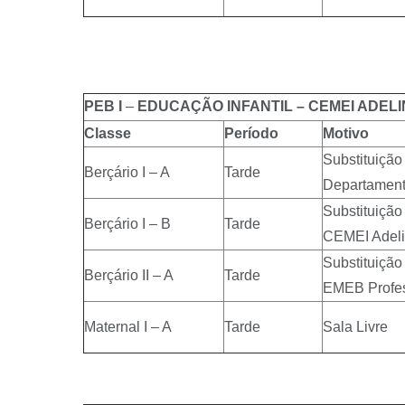
PEB I
–
EDUCAÇÃO INFANTIL – CEMEI ADELI
Classe
Período
Motivo
Substituiçã
Berçário I – A
Tarde
Departament
Substituição
Berçário I – B
Tarde
CEMEI Adeli
Substituição
Berçário II – A
Tarde
EMEB Profes
Maternal I – A
Tarde
Sala Livre