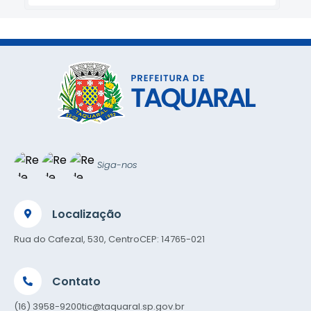
Siga-nos
Localização
Rua do Cafezal, 530, Centro
CEP: 14765-021
Contato
(16) 3958-9200
tic@taquaral.sp.gov.br