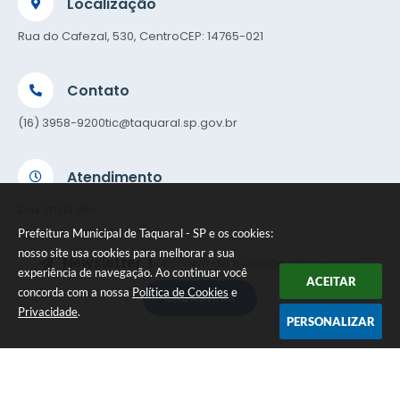
Localização
Rua do Cafezal, 530, Centro
CEP: 14765-021
Contato
(16) 3958-9200
tic@taquaral.sp.gov.br
Atendimento
Das 7h às 16h
Prefeitura Municipal de Taquaral - SP e os cookies:
nosso site usa cookies para melhorar a sua
Newsletter
Inscreva-se e receba informativos
experiência de navegação. Ao continuar você
ACEITAR
concorda com a nossa
Política de Cookies
e
CADASTRAR
Privacidade
.
PERSONALIZAR
Versão do Sistema:
3.5.3 - 19/06/2026
Portal atualizado em:
05/08/2026 16:07
Dados Abertos