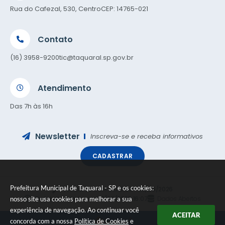
Rua do Cafezal, 530, Centro
CEP: 14765-021
Contato
(16) 3958-9200
tic@taquaral.sp.gov.br
Atendimento
Das 7h às 16h
Newsletter
Inscreva-se e receba informativos
CADASTRAR
Prefeitura Municipal de Taquaral - SP e os cookies:
Versão do Sistema:
3.5.3 - 19/06/2026
Portal atualizado em:
05/08/2026 16:07
Dados Abertos
nosso site usa cookies para melhorar a sua
experiência de navegação. Ao continuar você
ACEITAR
concorda com a nossa
Política de Cookies
e