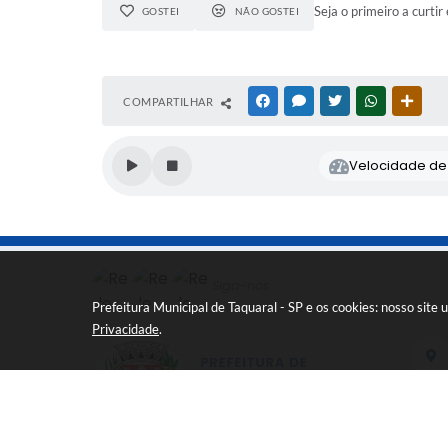
Seja o primeiro a curtir 
GOSTEI
NÃO GOSTEI
COMPARTILHAR
FACEBOOK
MESSENGER
TWITTER
WHATSAPP
OUTR
Velocidade de l
Siga-nos
Prefeitura Municipal de Taquaral - SP e os cookies: nosso sit
Privacidade
.
Rua d
CEP: 