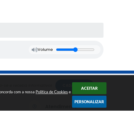
Volume
a-se e receba informativos
CADASTRAR
ACEITAR
 concorda com a nossa
Política de Cookies
e
PERSONALIZAR
Atendimento
p.gov.br
Das 7h às 16h