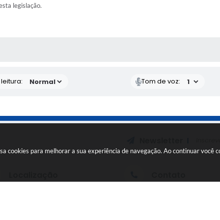
esta legislação.
AS MÍDIAS
eitura:
Tom de voz:
Newsletter
Inscrev
e usa cookies para melhorar a sua experiência de navegação. Ao continuar você
Localização
Contato
o Cafezal, 530, Centro
(16) 3958-9200
tic@taquaral.s
14765-021