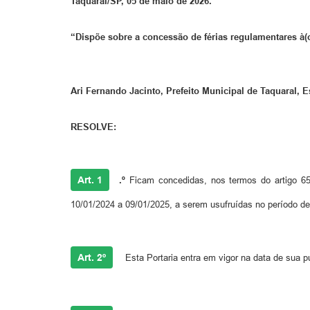
Taquaral/SP, 05 de maio de 2026.
“Dispõe sobre a concessão de férias regulamentares à(o
Ari Fernando Jacinto, Prefeito Municipal de Taquaral, 
RESOLVE:
Art. 1
.º
Ficam concedidas, nos termos do artigo 
10/01/2024 a 09/01/2025, a serem usufruídas no período d
Art. 2º
Esta Portaria entra em vigor na data de sua p