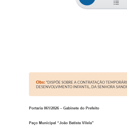
Obs:
"DISPÕE SOBRE A CONTRATAÇÃO TEMPORÁRIA
DESENVOLVIMENTO INFANTIL, DA SENHORA SAND
Portaria 061/2026 – Gabinete do Prefeito
Paço Municipal “João Batista Vilela”