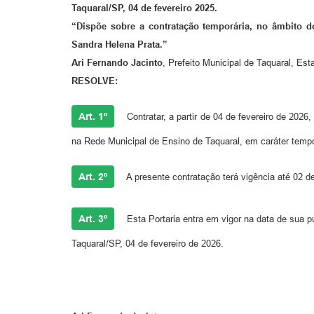
Taquaral/SP, 04 de fevereiro 2025.
“Dispõe sobre a contratação temporária, no âmbito do
Sandra Helena Prata.”
Ari Fernando Jacinto
, Prefeito Municipal de Taquaral, Est
RESOLVE:
Art. 1º
Contratar, a partir de 04 de fevereiro de 2026
na Rede Municipal de Ensino de Taquaral, em caráter tempo
Art. 2º
A presente contratação terá vigência até 02 d
Art. 3º
Esta Portaria entra em vigor na data de sua p
Taquaral/SP, 04 de fevereiro de 2026.