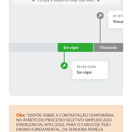
CLIQUE E ARRASTE PARA VER MAIS
27/07/202
Vinculada 
Em vigor
Vinculada
03/02/2026
Em vigor
Obs:
"DISPÕE SOBRE A CONTRATAÇÃO TEMPORÁRIA,
NO ÂMBITO DO PROCESSO SELETIVO SIMPLIFICADO
EMERGENCIAL Nº01/2026, PARA O CARGO DE PEB I -
ENSINO FUNDAMENTAL, DA SENHORA PAMELA