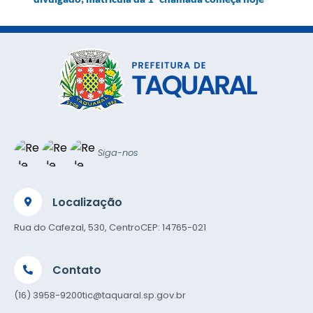
Siga-nos
Localização
Rua do Cafezal, 530, Centro
CEP: 14765-021
Contato
(16) 3958-9200
tic@taquaral.sp.gov.br