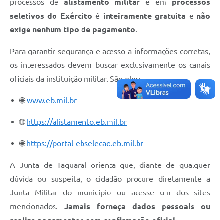
processos de
alistamento militar
e em
processos
seletivos do Exército
é
inteiramente gratuita
e
não
exige nenhum tipo de pagamento
.
Para garantir segurança e acesso a informações corretas,
os interessados devem buscar exclusivamente os canais
oficiais da instituição militar. São eles:
🌐
www.eb.mil.br
🌐
https://alistamento.eb.mil.br
🌐
https://portal-ebselecao.eb.mil.br
A Junta de Taquaral orienta que, diante de qualquer
dúvida ou suspeita, o cidadão procure diretamente a
Junta Militar do município ou acesse um dos sites
mencionados.
Jamais forneça dados pessoais ou