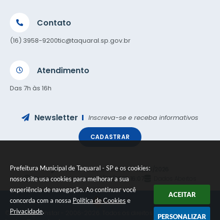
Contato
(16) 3958-9200
tic@taquaral.sp.gov.br
Atendimento
Das 7h às 16h
Newsletter
Inscreva-se e receba informativos
CADASTRAR
Prefeitura Municipal de Taquaral - SP e os cookies:
Versão do Sistema:
3.5.3 - 19/06/2026
Portal atualizado em:
05/08/2026 16:07
Dados Abertos
nosso site usa cookies para melhorar a sua
experiência de navegação. Ao continuar você
ACEITAR
concorda com a nossa
Política de Cookies
e
Privacidade
.
© Copyright Instar - 2006-2026. Todos os direitos reservados -
PERSONALIZAR