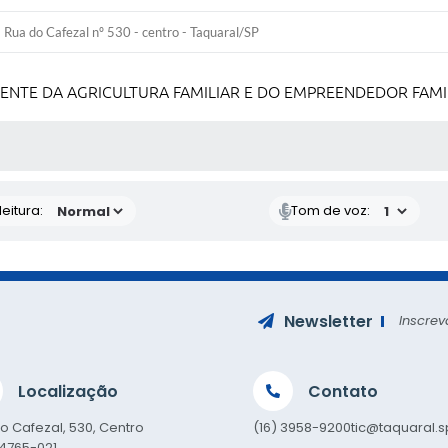
Rua do Cafezal nº 530 - centro - Taquaral/SP
MENTE DA AGRICULTURA FAMILIAR E DO EMPREENDEDOR FAMI
 MÍDIAS
eitura:
Tom de voz:
Newsletter
Inscrev
Localização
Contato
o Cafezal, 530, Centro
(16) 3958-9200
tic@taquaral.s
14765-021