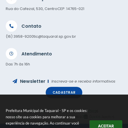
Rua do Cafezal, 530, Centro
CEP: 14765-021
Contato
(16) 3958-9200
tic@taquaral.sp.gov.br
Atendimento
Das 7h às 16h
Newsletter
Inscreva-se e receba informativos
CADASTRAR
Prefeitura Municipal de Taquaral - SP e os cookies:
Versão do Sistema:
3.5.3 - 19/06/2026
Portal atualizado em:
05/08/2026 16:07
Dados Abertos
nosso site usa cookies para melhorar a sua
experiência de navegação. Ao continuar você
ACEITAR