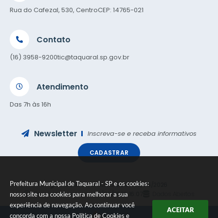
Rua do Cafezal, 530, Centro
CEP: 14765-021
Contato
(16) 3958-9200
tic@taquaral.sp.gov.br
Atendimento
Das 7h às 16h
Newsletter
Inscreva-se e receba informativos
CADASTRAR
Prefeitura Municipal de Taquaral - SP e os cookies:
Versão do Sistema:
3.5.3 - 19/06/2026
Portal atualizado em:
05/08/2026 16:07
Dados Abertos
nosso site usa cookies para melhorar a sua
experiência de navegação. Ao continuar você
ACEITAR
concorda com a nossa
Política de Cookies
e