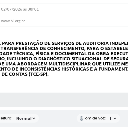
02/07/2026 às 08h01
www.bll.org.br
PARA PRESTAÇÃO DE SERVIÇOS DE AUDITORIA INDEPEN
M TRANSFERÊNCIA DE CONHECIMENTO, PARA O ESTABE
DADE TÉCNICA, FÍSICA E DOCUMENTAL DA OBRA EXECU
PIO, INCLUINDO O DIAGNÓSTICO SITUACIONAL DE SEGU
 DE UMA ABORDAGEM MULTIDISCIPLINAR QUE UTILIZE 
NTO DE INCONSISTÊNCIAS HISTÓRICAS E A FUNDAMEN
DE CONTAS (TCE-SP).
 MÍDIAS
eitura:
Tom de voz: