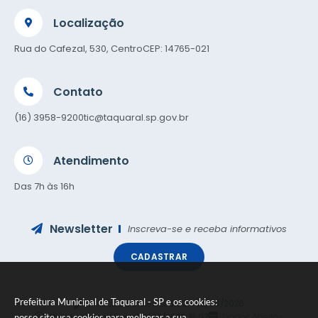
Localização
Rua do Cafezal, 530, Centro
CEP: 14765-021
Contato
(16) 3958-9200
tic@taquaral.sp.gov.br
Atendimento
Das 7h às 16h
Newsletter
Inscreva-se e receba informativos
CADASTRAR
Prefeitura Municipal de Taquaral - SP e os cookies:
Versão do Sistema:
3.5.3 - 19/06/2026
Portal atualizado em:
05/08/2026 16:07
Dados Abertos
nosso site usa cookies para melhorar a sua