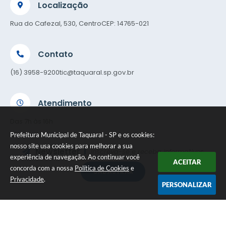
Localização
Rua do Cafezal, 530, Centro
CEP: 14765-021
Contato
(16) 3958-9200
tic@taquaral.sp.gov.br
Atendimento
Das 7h às 16h
Prefeitura Municipal de Taquaral - SP e os cookies:
nosso site usa cookies para melhorar a sua
Newsletter
Inscreva-se e receba informativos
experiência de navegação. Ao continuar você
ACEITAR
concorda com a nossa
Política de Cookies
e
CADASTRAR
Privacidade
.
PERSONALIZAR
Versão do Sistema:
3.5.3 - 19/06/2026
Portal atualizado em:
05/08/2026 16:07
Dados Abertos