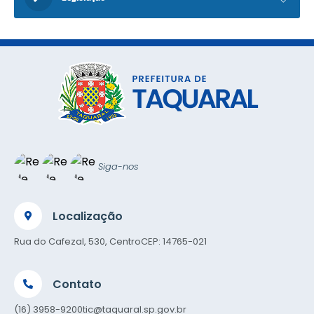
Siga-nos
Localização
Rua do Cafezal, 530, Centro
CEP: 14765-021
Contato
(16) 3958-9200
tic@taquaral.sp.gov.br