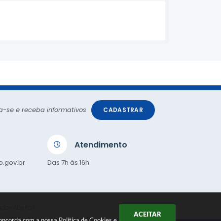
a-se e receba informativos
CADASTRAR
Atendimento
p.gov.br
Das 7h às 16h
dos Abertos
ACEITAR
 concorda com a nossa
Política de Cookies
e