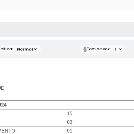
 MÍDIAS
RECEBA NOTÍCIAS
eitura:
Tom de voz:
E
024
15
03
AMENTO
01