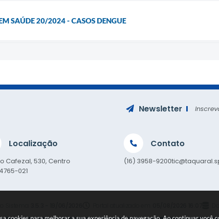
EM SAÚDE 20/2024 - CASOS DENGUE
Newsletter
Inscrev
Localização
Contato
o Cafezal, 530, Centro
(16) 3958-9200
tic@taquaral.s
14765-021
o Sistema:
3.5.3 - 19/06/2026
Portal atualizado em:
05/08/2026 16:07
Da
e usa cookies para melhorar a sua experiência de navegação. Ao continuar você