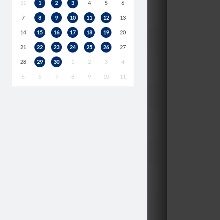
31
1
2
3
4
5
6
7
8
9
10
11
12
13
14
15
16
17
18
19
20
21
22
23
24
25
26
27
28
29
30
1
2
3
4
5
6
7
8
9
10
11