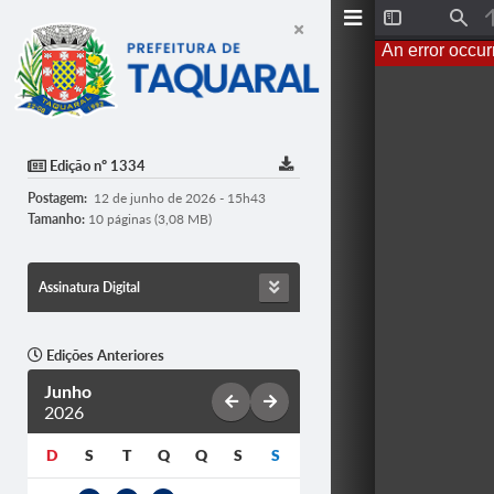
T
F
o
i
An error occur
g
n
g
d
l
e
S
i
d
Edição nº 1334
e
b
Postagem:
12 de junho de 2026 - 15h43
a
r
Tamanho:
10 páginas (3,08 MB)
Assinatura Digital
Edições Anteriores
Junho
2026
D
S
T
Q
Q
S
S