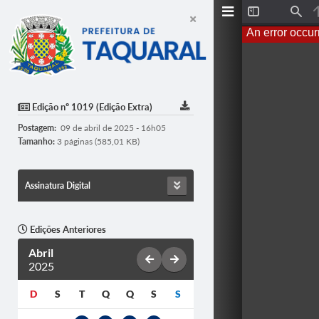
T
F
o
i
An error occur
g
n
g
d
l
e
S
i
d
Edição nº 1019 (Edição Extra)
e
b
Postagem:
09 de abril de 2025 - 16h05
a
r
Tamanho:
3 páginas (585,01 KB)
Assinatura Digital
Edições Anteriores
Abril
2025
D
S
T
Q
Q
S
S