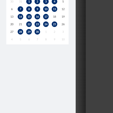
30
31
1
2
3
4
5
6
7
8
9
10
11
12
13
14
15
16
17
18
19
20
21
22
23
24
25
26
27
28
29
30
1
2
3
4
5
6
7
8
9
10