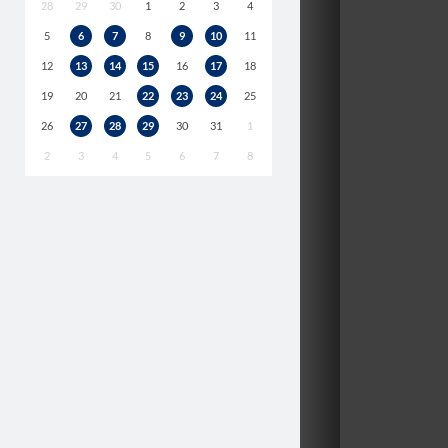
28
29
30
1
2
3
4
5
6
7
8
9
10
11
12
13
14
15
16
17
18
19
20
21
22
23
24
25
26
27
28
29
30
31
1
2
3
4
5
6
7
8