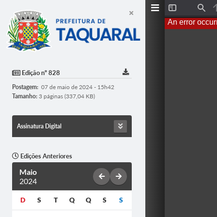
T
F
o
i
An error occur
g
n
g
d
l
e
S
i
d
Edição nº 828
e
b
Postagem:
07 de maio de 2024 - 15h42
a
r
Tamanho:
3 páginas (337,04 KB)
Assinatura Digital
Edições Anteriores
Maio
2024
D
S
T
Q
Q
S
S