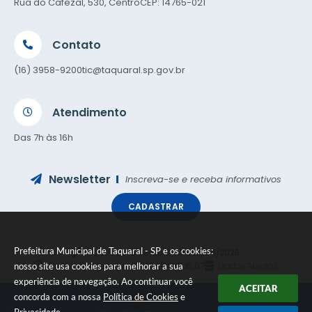
Rua do Cafezal, 530, Centro
CEP: 14765-021
Contato
(16) 3958-9200
tic@taquaral.sp.gov.br
Atendimento
Das 7h às 16h
Newsletter
Inscreva-se e receba informativos
CADASTRAR
Prefeitura Municipal de Taquaral - SP e os cookies:
Versão do Sistema:
3.5.3 - 19/06/2026
Portal atualizado em:
05/08/2026 16:07
Dados Abertos
nosso site usa cookies para melhorar a sua
experiência de navegação. Ao continuar você
ACEITAR
concorda com a nossa
Política de Cookies
e