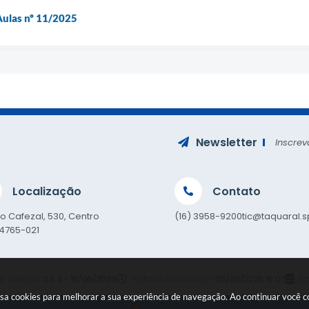
 Aulas nº 11/2025
Newsletter
Inscrev
Localização
Contato
o Cafezal, 530, Centro
(16) 3958-9200
tic@taquaral.s
14765-021
o Sistema:
3.5.3 - 19/06/2026
Portal atualizado em:
05/08/2026 16:07
Da
e usa cookies para melhorar a sua experiência de navegação. Ao continuar você