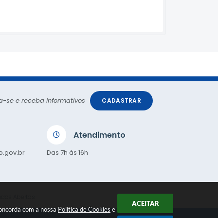
a-se e receba informativos
CADASTRAR
Atendimento
p.gov.br
Das 7h às 16h
dos Abertos
ACEITAR
 concorda com a nossa
Política de Cookies
e