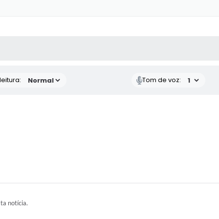
 MÍDIAS
RECEBA NOTÍCIAS
eitura:
Tom de voz:
ta notícia.