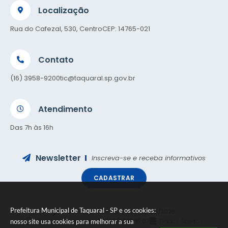
Localização
Rua do Cafezal, 530, Centro
CEP: 14765-021
Contato
(16) 3958-9200
tic@taquaral.sp.gov.br
Atendimento
Das 7h às 16h
Newsletter
Inscreva-se e receba informativos
CADASTRAR
Prefeitura Municipal de Taquaral - SP e os cookies:
Versão do Sistema:
3.5.3 - 19/06/2026
Portal atualizado em:
05/08/2026 16:07
Dados Abertos
nosso site usa cookies para melhorar a sua