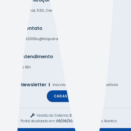
Rua do Cafezal, 530, Centro
CEP: 14765-021
Contato
(16) 3958-9200
tic@taquaral.sp.gov.br
Atendimento
Das 7h às 16h
Newsletter
Inscreva-se e receba informativos
CADASTRAR
Versão do Sistema:
3.5.3 - 19/06/2026
Portal atualizado em:
05/08/2026 16:07
Dados Abertos