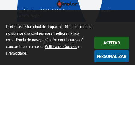
© Copyright Instar - 2006-2026. Todos os direitos reservados -
Instar Tecnologia
Prefeitura Municipal de Taquaral - SP e os cookies:
nosso site usa cookies para melhorar a sua
experiência de navegação. Ao continuar você
ACEITAR
concorda com a nossa
Política de Cookies
e
Privacidade
.
PERSONALIZAR