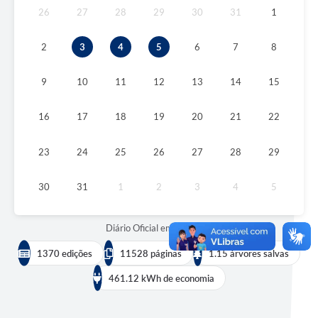
26
27
28
29
30
31
1
2
3
4
5
6
7
8
9
10
11
12
13
14
15
16
17
18
19
20
21
22
23
24
25
26
27
28
29
30
31
1
2
3
4
5
Diário Oficial em números:
1370 edições
11528 páginas
1.15 árvores salvas
461.12 kWh de economia