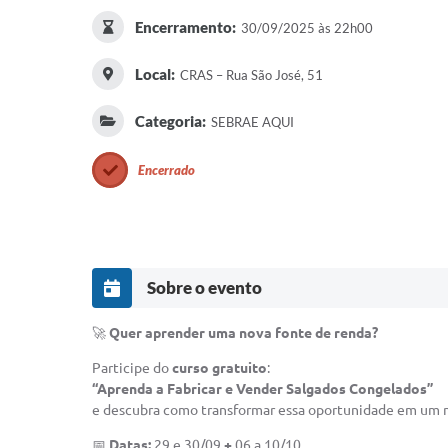
Encerramento:
30/09/2025 às 22h00
Local:
CRAS – Rua São José, 51
Categoria:
SEBRAE AQUI
Encerrado
Sobre o evento
🚀
Quer aprender uma nova fonte de renda?
Participe do
curso gratuito
:
“Aprenda a Fabricar e Vender Salgados Congelados”
e descubra como transformar essa oportunidade em um n
📅
Datas:
29 e 30/09
+
06 a 10/10