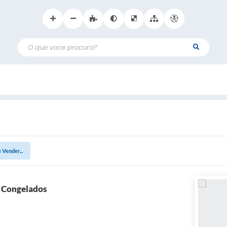
O que voce procura?
 Vender...
s Congelados