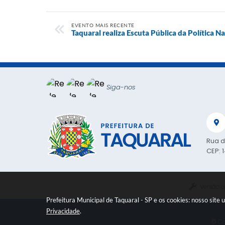
EVENTO MAIS RECENTE
Taquaral realiza Escuta Pública da Política Na
Siga-nos
Rua d
CEP: 
Versão d
Prefeitura Municipal de Taquaral - SP e os cookies: nosso sit
Privacidade
.
© Co