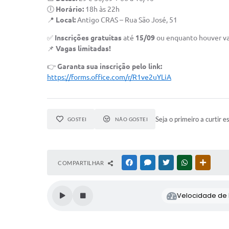
🕕
Horário:
18h às 22h
📍
Local:
Antigo CRAS – Rua São José, 51
✅
Inscrições gratuitas
até
15/09
ou enquanto houver va
📌
Vagas limitadas!
👉
Garanta sua inscrição pelo link:
https://forms.office.com/r/R1ve2uYLiA
Seja o primeiro a curtir e
GOSTEI
NÃO GOSTEI
COMPARTILHAR
FACEBOOK
MESSENGER
TWITTER
WHATSAPP
OUTRAS
Velocidade de l