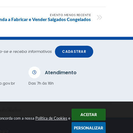
EVENTO MENOS RECENTE
nda a Fabricar e Vender Salgados Congelados
a-se e receba informativos
CADASTRAR
Atendimento
p.gov.br
Das 7h às 16h
dos Abertos
ACEITAR
 concorda com a nossa
Política de Cookies
e
PERSONALIZAR
ogia