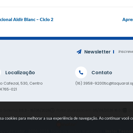
cional Aldir Blanc – Ciclo 2
Apre
Newsletter
Inscrev
Localização
Contato
o Cafezal, 530, Centro
(16) 3958-9200
tic@taquaral.s
14765-021
o Sistema:
3.5.3 - 19/06/2026
Portal atualizado em:
05/08/2026 16:07
Da
e usa cookies para melhorar a sua experiência de navegação. Ao continuar você
pyright Instar - 2006-2026. Todos os direitos reservados -
Instar Tecnol