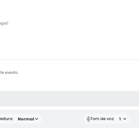
gas!
ste evento.
 MÍDIAS
eitura:
Tom de voz: